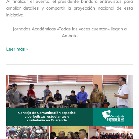
Al finalizar el evento, el presidente brindará entrevistas para
ampliar detalles y compartir la proyección nacional de esta
iniciativa.
Jornadas Académicas «Todas las voces cuentan» llegan a
Ambato
Leer más »
Capacitamos
a
periodistas,
estudiantes
y
ciudadanía
en
Guaranda