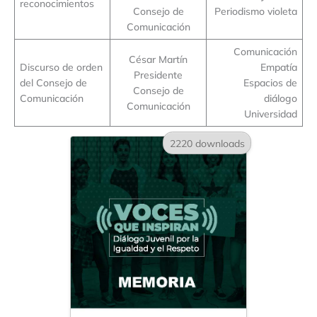
reconocimientos
Consejo de
Periodismo violeta
Comunicación
Comunicación
César Martín
Discurso de orden
Empatía
Presidente
del Consejo de
Espacios de
Consejo de
Comunicación
diálogo
Comunicación
Universidad
2220 downloads