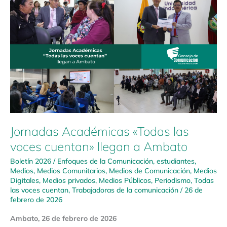
Académicas
«Todas
las
voces
cuentan»
llegan
a
Ambato
Jornadas Académicas «Todas las
voces cuentan» llegan a Ambato
Boletín 2026
/
Enfoques de la Comunicación
,
estudiantes
,
Medios
,
Medios Comunitarios
,
Medios de Comunicación
,
Medios
Digitales
,
Medios privados
,
Medios Públicos
,
Periodismo
,
Todas
las voces cuentan
,
Trabajadoras de la comunicación
/
26 de
febrero de 2026
Ambato, 26 de febrero de 2026