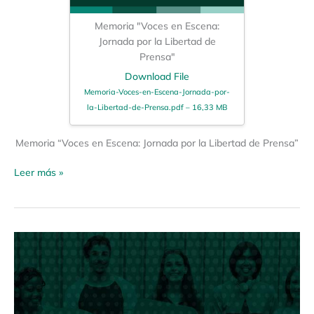
Memoria "Voces en Escena:
Jornada por la Libertad de
Prensa"
Download File
Memoria-Voces-en-Escena-Jornada-por-
la-Libertad-de-Prensa.pdf – 16,33 MB
Memoria “Voces en Escena: Jornada por la Libertad de Prensa”
Leer más »
Voces
que
inspiran
–
Diálogo