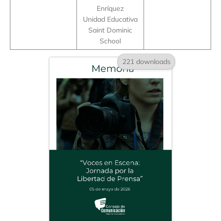
Enríquez
Unidad Educativa
Saint Dominic
School
221 downloads