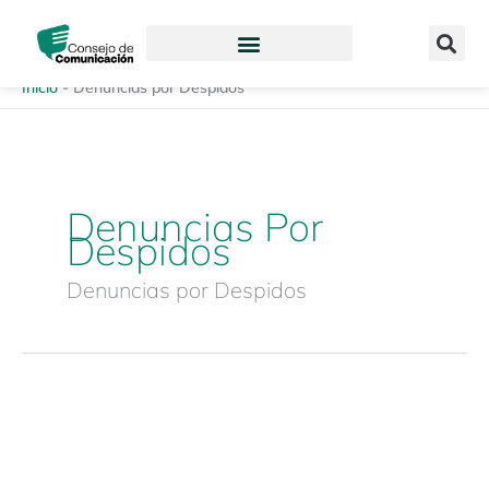
Ir
content
al
contenido
Inicio
-
Denuncias por Despidos
Denuncias Por
Despidos
Denuncias por Despidos
Hoja
de
Ruta
–