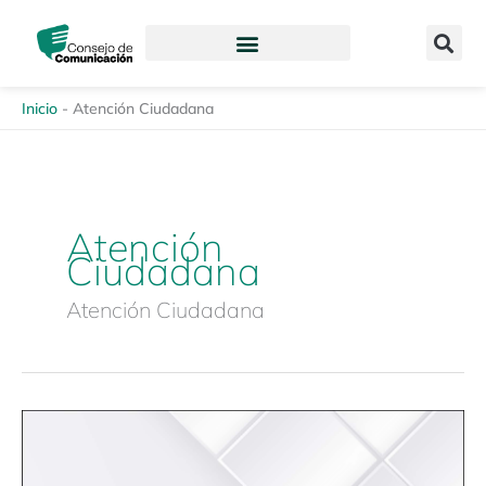
Ir
content
al
contenido
Inicio
-
Atención Ciudadana
Atención
Ciudadana
Atención Ciudadana
Capacitación
interna:
«Administración