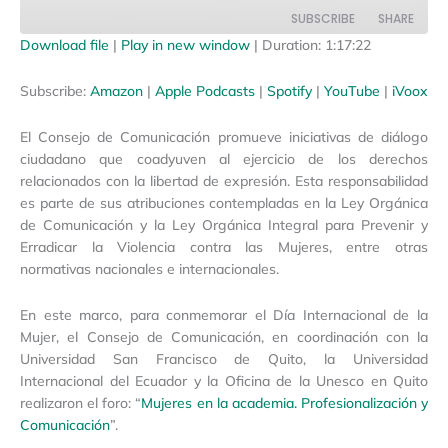
SUBSCRIBE
SHARE
Download file
|
Play in new window
|
Duration: 1:17:22
SHARE
Amazon
Apple Podcasts
Subscribe:
Amazon
|
Apple Podcasts
|
Spotify
|
YouTube
|
iVoox
Spotify
YouTube
LINK
El Consejo de Comunicación promueve iniciativas de diálogo
iVoox
EMBED
ciudadano que coadyuven al ejercicio de los derechos
RSS FEED
relacionados con la libertad de expresión. Esta responsabilidad
es parte de sus atribuciones contempladas en la Ley Orgánica
de Comunicación y la Ley Orgánica Integral para Prevenir y
Erradicar la Violencia contra las Mujeres, entre otras
normativas nacionales e internacionales.
En este marco, para conmemorar el Día Internacional de la
Mujer, el Consejo de Comunicación, en coordinación con la
Universidad San Francisco de Quito, la Universidad
Internacional del Ecuador y la Oficina de la Unesco en Quito
realizaron el foro: “
Mujeres en la academia. Profesionalización y
Comunicación
”.