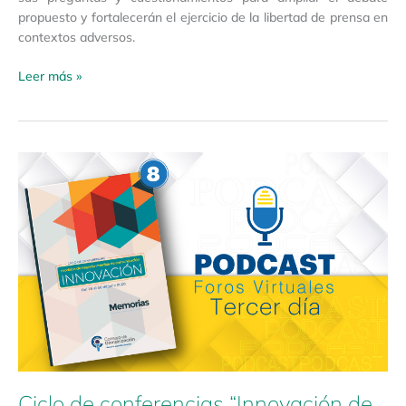
propuesto y fortalecerán el ejercicio de la libertad de prensa en
contextos adversos.
Leer más »
Ciclo
de
conferencias
“Innovación
de
Modelos
de
Negocio
para
Medios
de
Comunicación”
Ciclo de conferencias “Innovación de
–