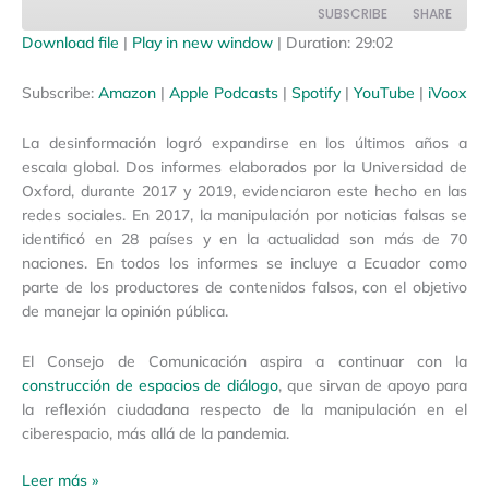
SUBSCRIBE
SHARE
Download file
|
Play in new window
|
Duration: 29:02
SHARE
Amazon
Apple Podcasts
Subscribe:
Amazon
|
Apple Podcasts
|
Spotify
|
YouTube
|
iVoox
Spotify
YouTube
LINK
La desinformación logró expandirse en los últimos años a
iVoox
EMBED
escala global. Dos informes elaborados por la Universidad de
RSS FEED
Oxford, durante 2017 y 2019, evidenciaron este hecho en las
redes sociales. En 2017, la manipulación por noticias falsas se
identificó en 28 países y en la actualidad son más de 70
naciones. En todos los informes se incluye a Ecuador como
parte de los productores de contenidos falsos, con el objetivo
de manejar la opinión pública.
El Consejo de Comunicación aspira a continuar con la
construcción de espacios de diálogo
, que sirvan de apoyo para
la reflexión ciudadana respecto de la manipulación en el
ciberespacio, más allá de la pandemia.
Leer más »