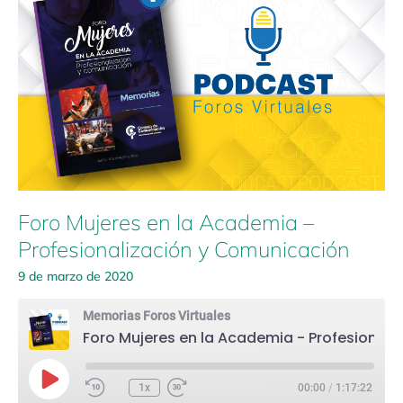
Mujeres
en
la
Academia
–
Profesionalización
y
Comunicación
Foro Mujeres en la Academia –
Profesionalización y Comunicación
9 de marzo de 2020
Memorias Foros Virtuales
Foro Mujeres en la Academia - Profesionalización y Comunicación
Play
Episode
1x
00:00
/
1:17:22