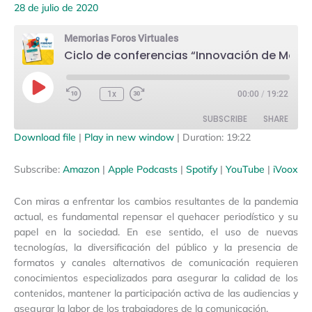
28 de julio de 2020
Memorias Foros Virtuales
Ciclo de conferencias “Innovación de Modelos de Negocio para Medios de Comunicación” - Primer día
Play
Episode
1x
00:00
/
19:22
SUBSCRIBE
SHARE
Download file
|
Play in new window
|
Duration: 19:22
SHARE
Amazon
Apple Podcasts
Subscribe:
Amazon
|
Apple Podcasts
|
Spotify
|
YouTube
|
iVoox
Spotify
YouTube
LINK
Con miras a enfrentar los cambios resultantes de la pandemia
iVoox
EMBED
actual, es fundamental repensar el quehacer periodístico y su
RSS FEED
papel en la sociedad. En ese sentido, el uso de nuevas
tecnologías, la diversificación del público y la presencia de
formatos y canales alternativos de comunicación requieren
conocimientos especializados para asegurar la calidad de los
contenidos, mantener la participación activa de las audiencias y
asegurar la labor de los trabajadores de la comunicación.