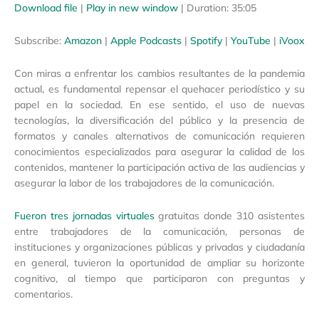
Download file
|
Play in new window
|
Duration: 35:05
SHARE
Amazon
Apple Podcasts
Subscribe:
Amazon
|
Apple Podcasts
|
Spotify
|
YouTube
|
iVoox
Spotify
YouTube
LINK
Con miras a enfrentar los cambios resultantes de la pandemia
iVoox
EMBED
actual, es fundamental repensar el quehacer periodístico y su
RSS FEED
papel en la sociedad. En ese sentido, el uso de nuevas
tecnologías, la diversificación del público y la presencia de
formatos y canales alternativos de comunicación requieren
conocimientos especializados para asegurar la calidad de los
contenidos, mantener la participación activa de las audiencias y
asegurar la labor de los trabajadores de la comunicación.
Fueron tres jornadas virtuales
gratuitas donde 310 asistentes
entre trabajadores de la comunicación, personas de
instituciones y organizaciones públicas y privadas y ciudadanía
en general, tuvieron la oportunidad de ampliar su horizonte
cognitivo, al tiempo que participaron con preguntas y
comentarios.