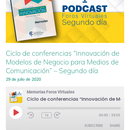
de
Modelos
de
Negocio
para
Medios
de
Comunicación”
Ciclo de conferencias “Innovación de
–
Segundo
Modelos de Negocio para Medios de
día
Comunicación” – Segundo día
29 de julio de 2020
Memorias Foros Virtuales
Ciclo de conferencias “Innovación de Modelos de Negocio para Medios de Comunicación” – Segundo día
Play
Episode
1x
00:00
/
35:05
SUBSCRIBE
SHARE