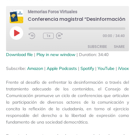
Memorias Foros Virtuales
Conferencia magistral “Desinformación viral: las noticias en la pandemia”
Play
Episode
1x
00:00
/
34:40
SUBSCRIBE
SHARE
Download file
|
Play in new window
|
Duration: 34:40
SHARE
Amazon
Apple Podcasts
Subscribe:
Amazon
|
Apple Podcasts
|
Spotify
|
YouTube
|
iVoox
Spotify
YouTube
LINK
Frente al desafío de enfrentar la desinformación a través del
iVoox
EMBED
tratamiento adecuado de los contenidos, el Consejo de
RSS FEED
Comunicación promueve un ciclo de conferencias que articulan
la participación de diversos actores de la comunicación y
concita la reflexión de la ciudadanía, en torno al ejercicio
responsable del derecho a la libertad de expresión como
fundamento de una sociedad democrática.