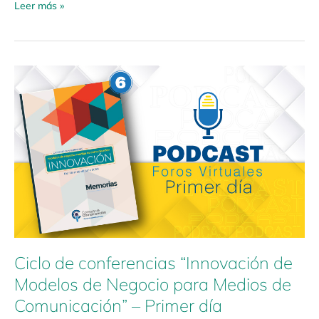
Leer más »
Ciclo
de
conferencias
“Innovación
de
Modelos
de
Negocio
para
Medios
de
Comunicación”
Ciclo de conferencias “Innovación de
–
Primer
Modelos de Negocio para Medios de
día
Comunicación” – Primer día