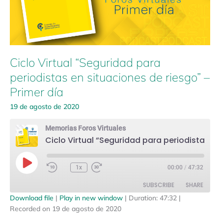
de
riesgo”
–
Primer
día
Ciclo Virtual “Seguridad para
periodistas en situaciones de riesgo” –
Primer día
19 de agosto de 2020
Memorias Foros Virtuales
Ciclo Virtual “Seguridad para periodistas en situaciones de riesgo” - Primer día
Play
Episode
1x
00:00
/
47:32
SUBSCRIBE
SHARE
Download file
|
Play in new window
|
Duration: 47:32
|
Recorded on 19 de agosto de 2020
SHARE
Amazon
Apple Podcasts