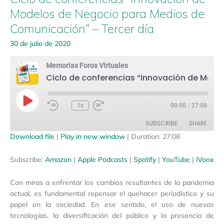
Tercer
Modelos de Negocio para Medios de
día
Comunicación” – Tercer día
30 de julio de 2020
Memorias Foros Virtuales
Ciclo de conferencias “Innovación de Modelos de Negocio para Medios de Comunicación” – Tercer día
Play
Episode
1x
00:00
/
27:08
SUBSCRIBE
SHARE
Download file
|
Play in new window
|
Duration: 27:08
SHARE
Amazon
Apple Podcasts
Subscribe:
Amazon
|
Apple Podcasts
|
Spotify
|
YouTube
|
iVoox
Spotify
YouTube
LINK
Con miras a enfrentar los cambios resultantes de la pandemia
iVoox
EMBED
actual, es fundamental repensar el quehacer periodístico y su
RSS FEED
papel en la sociedad. En ese sentido, el uso de nuevas
tecnologías, la diversificación del público y la presencia de