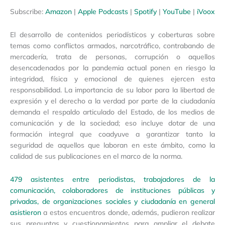
Spotify
YouTube
Subscribe:
Amazon
|
Apple Podcasts
|
Spotify
|
YouTube
|
iVoox
LINK
iVoox
EMBED
El desarrollo de contenidos periodísticos y coberturas sobre
RSS FEED
temas como conflictos armados, narcotráfico, contrabando de
mercadería, trata de personas, corrupción o aquellos
desencadenados por la pandemia actual ponen en riesgo la
integridad, física y emocional de quienes ejercen esta
responsabilidad. La importancia de su labor para la libertad de
expresión y el derecho a la verdad por parte de la ciudadanía
demanda el respaldo articulado del Estado, de los medios de
comunicación y de la sociedad; eso incluye dotar de una
formación integral que coadyuve a garantizar tanto la
seguridad de aquellos que laboran en este ámbito, como la
calidad de sus publicaciones en el marco de la norma.
479 asistentes entre periodistas, trabajadores de la
comunicación, colaboradores de instituciones públicas y
privadas, de organizaciones sociales y ciudadanía en general
asistieron
a estos encuentros donde, además, pudieron realizar
sus preguntas y cuestionamientos para ampliar el debate