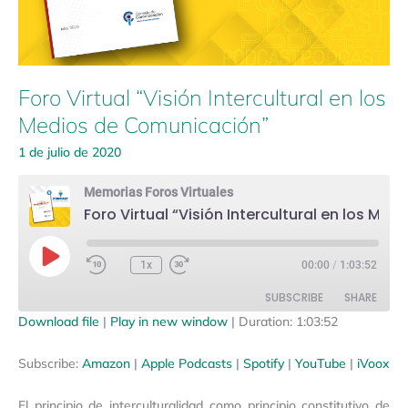
Comunicación”
Foro Virtual “Visión Intercultural en los
Medios de Comunicación”
1 de julio de 2020
Memorias Foros Virtuales
Foro Virtual “Visión Intercultural en los Medios de Comunicación”
Play
Episode
1x
00:00
/
1:03:52
SUBSCRIBE
SHARE
Download file
|
Play in new window
|
Duration: 1:03:52
SHARE
Amazon
Apple Podcasts
Subscribe:
Amazon
|
Apple Podcasts
|
Spotify
|
YouTube
|
iVoox
Spotify
YouTube
LINK
El principio de interculturalidad como principio constitutivo de
iVoox