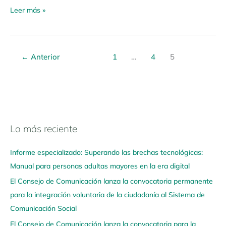
Leer más »
←
Anterior
1
…
4
5
Lo más reciente
N
a
Informe especializado: Superando las brechas tecnológicas:
v
Manual para personas adultas mayores en la era digital
e
El Consejo de Comunicación lanza la convocatoria permanente
g
para la integración voluntaria de la ciudadanía al Sistema de
a
Comunicación Social
a
q
El Consejo de Comunicación lanza la convocatoria para la