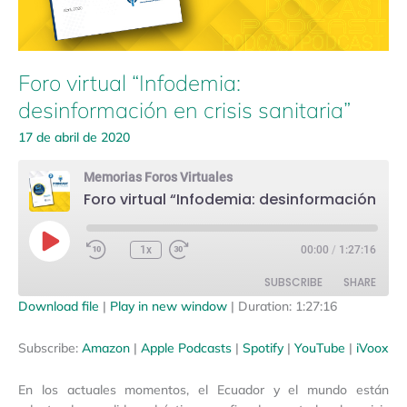
Foro virtual “Infodemia:
desinformación en crisis sanitaria”
17 de abril de 2020
Memorias Foros Virtuales
Foro virtual “Infodemia: desinformación en crisis sanitaria”
Play
Episode
1x
00:00
/
1:27:16
SUBSCRIBE
SHARE
Download file
|
Play in new window
|
Duration: 1:27:16
SHARE
Amazon
Apple Podcasts
Subscribe:
Amazon
|
Apple Podcasts
|
Spotify
|
YouTube
|
iVoox
Spotify
YouTube
LINK
En los actuales momentos, el Ecuador y el mundo están
iVoox