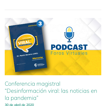
Conferencia
magistral
“Desinformación
viral:
las
noticias
en
la
pandemia”
Conferencia magistral
“Desinformación viral: las noticias en
la pandemia”
30 de abril de 2020