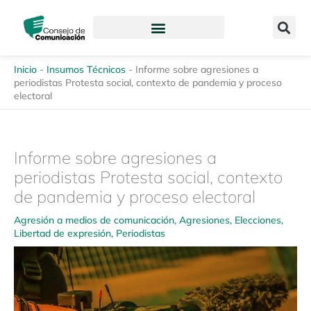
Ir
content
al
contenido
Inicio
-
Insumos Técnicos
-
Informe sobre agresiones a
periodistas Protesta social, contexto de pandemia y proceso
electoral
Informe sobre agresiones a
periodistas Protesta social, contexto
de pandemia y proceso electoral
Agresión a medios de comunicación
,
Agresiones
,
Elecciones
,
Libertad de expresión
,
Periodistas