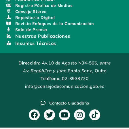
Registro Público de Medios
Consejo Stereo
Repositorio Digital
Revista Enfoques de la Comunicación
Sala de Prensa
Nuestras Publicaciones
Insumos Técnicos
Dirección:
Av.10 de Agosto N34-566
, entre
Av. República y Juan
Pablo Sanz, Quito
Teléfono:
02-3938720
info@consejodecomunicacion.gob.ec
Contacto Ciudadano
F
T
Y
I
T
a
w
o
n
i
c
i
u
s
k