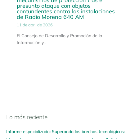
mecanismos de protección tras el
presunto ataque con objetos
contundentes contra las instalaciones
de Radio Morena 640 AM
11 de abril de 2026
El Consejo de Desarrollo y Promoción de la
Información y…
Lo más reciente
N
a
Informe especializado: Superando las brechas tecnológicas:
v