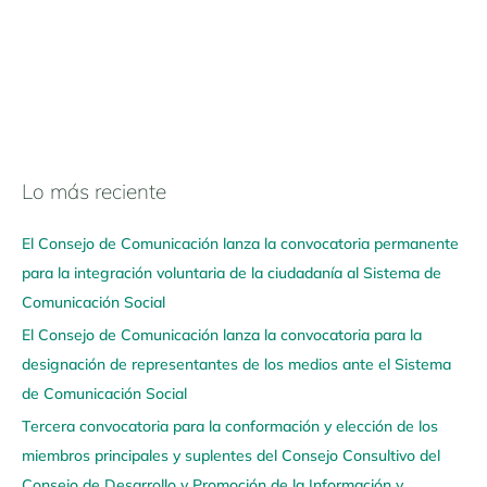
Lo más reciente
N
a
El Consejo de Comunicación lanza la convocatoria permanente
v
para la integración voluntaria de la ciudadanía al Sistema de
e
Comunicación Social
g
El Consejo de Comunicación lanza la convocatoria para la
a
designación de representantes de los medios ante el Sistema
a
de Comunicación Social
q
u
Tercera convocatoria para la conformación y elección de los
í
miembros principales y suplentes del Consejo Consultivo del
Consejo de Desarrollo y Promoción de la Información y