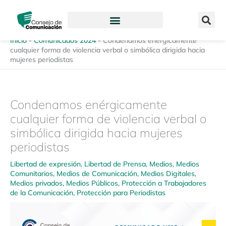
Ir
content
al
contenido
Inicio
-
Comunicados 2024
-
Condenamos enérgicamente
cualquier forma de violencia verbal o simbólica dirigida hacia
mujeres periodistas
Condenamos enérgicamente
cualquier forma de violencia verbal o
simbólica dirigida hacia mujeres
periodistas
Libertad de expresión
,
Libertad de Prensa
,
Medios
,
Medios
Comunitarios
,
Medios de Comunicación
,
Medios Digitales
,
Medios privados
,
Medios Públicos
,
Protección a Trabajadores
de la Comunicación
,
Protección para Periodistas