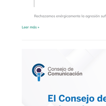
Rechazamos enérgicamente la agresión sufr
Leer más »
Rechazamos
los
recientes
ataques
informáticos
hacia
varios
Medios
de
Comunicación