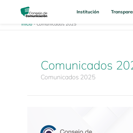
Ir
content
al
Institución
Transpare
contenido
Inicio
-
Comunicados 2025
Comunicados 20
Comunicados 2025
Rechazamos
enérgicamente
la
agresión