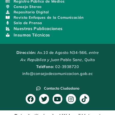
Registro Público de Medios
Consejo Stereo
Repositorio Digital
Revista Enfoques de la Comunicación
Sala de Prensa
Nuestras Publicaciones
Insumos Técnicos
Dirección:
Av.10 de Agosto N34-566
, entre
Av. República y Juan
Pablo Sanz, Quito
Teléfono:
02-3938720
info@consejodecomunicacion.gob.ec
Contacto Ciudadano
F
T
Y
I
T
a
w
o
n
i
c
i
u
s
k