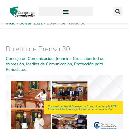
Ir
content
al
contenido
Inicio
-
Boletín 2021
-
Boletín de Prensa 30
Boletín de Prensa 30
Consejo de Comunicación
,
Jeannine Cruz
,
Libertad de
expresión
,
Medios de Comunicación
,
Protección para
Periodistas