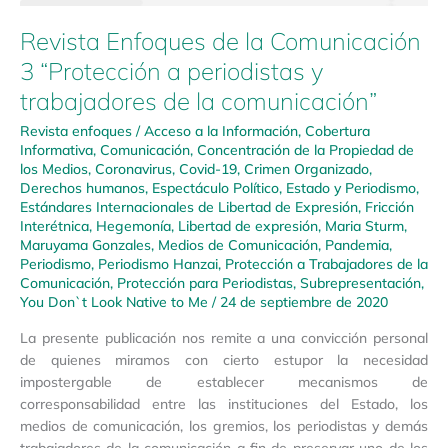
Revista Enfoques de la Comunicación
3 “Protección a periodistas y
trabajadores de la comunicación”
Revista enfoques
/
Acceso a la Información
,
Cobertura
Informativa
,
Comunicación
,
Concentración de la Propiedad de
los Medios
,
Coronavirus
,
Covid-19
,
Crimen Organizado
,
Derechos humanos
,
Espectáculo Político
,
Estado y Periodismo
,
Estándares Internacionales de Libertad de Expresión
,
Fricción
Interétnica
,
Hegemonía
,
Libertad de expresión
,
Maria Sturm
,
Maruyama Gonzales
,
Medios de Comunicación
,
Pandemia
,
Periodismo
,
Periodismo Hanzai
,
Protección a Trabajadores de la
Comunicación
,
Protección para Periodistas
,
Subrepresentación
,
You Don`t Look Native to Me
/
24 de septiembre de 2020
La presente publicación nos remite a una convicción personal
de quienes miramos con cierto estupor la necesidad
impostergable de establecer mecanismos de
corresponsabilidad entre las instituciones del Estado, los
medios de comunicación, los gremios, los periodistas y demás
trabajadores de la comunicación a fin de preservar uno de los