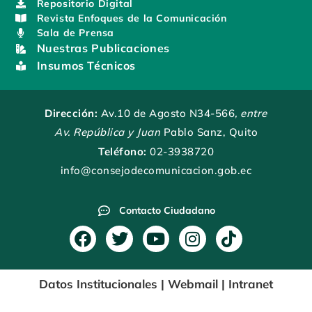
Repositorio Digital
Revista Enfoques de la Comunicación
Sala de Prensa
Nuestras Publicaciones
Insumos Técnicos
Dirección:
Av.10 de Agosto N34-566
, entre
Av. República y Juan
Pablo Sanz, Quito
Teléfono:
02-3938720
info@consejodecomunicacion.gob.ec
Contacto Ciudadano
F
T
Y
I
T
a
w
o
n
i
c
i
u
s
k
Datos Institucionales
|
Webmail
|
Intranet
e
t
t
t
t
b
t
u
a
o