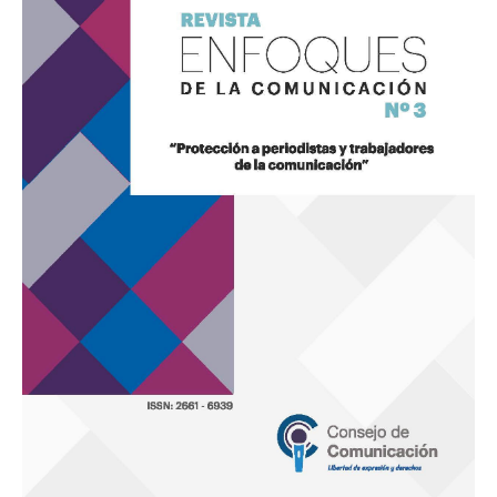
3
“Protección
a
periodistas
y
trabajadores
de
la
comunicación”