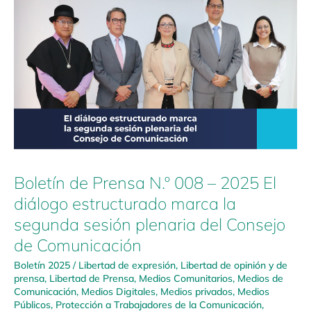
de
Prensa
N.º
008
–
2025
El
diálogo
estructurado
marca
la
Boletín de Prensa N.º 008 – 2025 El
segunda
sesión
diálogo estructurado marca la
plenaria
segunda sesión plenaria del Consejo
del
de Comunicación
Consejo
de
Boletín 2025
/
Libertad de expresión
,
Libertad de opinión y de
Comunicación
prensa
,
Libertad de Prensa
,
Medios Comunitarios
,
Medios de
Comunicación
,
Medios Digitales
,
Medios privados
,
Medios
Públicos
,
Protección a Trabajadores de la Comunicación
,