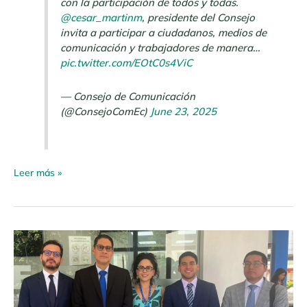
con la participación de todos y todas.
@cesar_martinm
, presidente del Consejo
invita a participar a ciudadanos, medios de
comunicación y trabajadores de manera…
pic.twitter.com/EOtC0s4ViC
— Consejo de Comunicación
(@ConsejoComEc)
June 23, 2025
Leer más »
Boletín
de
Prensa
N.º
006