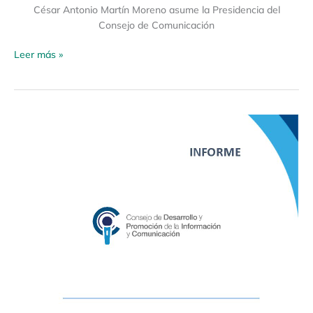
César Antonio Martín Moreno asume la Presidencia del
Consejo de Comunicación
Leer más »
Informe
Semestral
del
cumplimiento
de
obligaciones
de
los
medios
de
comunicación
determinadas
en