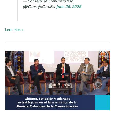
— Consejo de Comunicación
(@ConsejoComEc)
June 26, 2025
Leer más »
Boletín
de
Prensa
N.º
007
–
2025
Enfoques
de
la
Comunicación