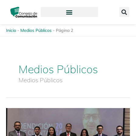
Ir
content
al
contenido
Inicio
-
Medios Públicos
-
Página 2
Medios Públicos
Medios Públicos
Boletín
de
Prensa
N.º