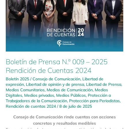
009
–
2025
Rendición
de
Cuentas
2024
Boletín de Prensa N.º 009 – 2025
Rendición de Cuentas 2024
Boletín 2025
/
Consejo de Comunicación
,
Libertad de
expresión
,
Libertad de opinión y de prensa
,
Libertad de Prensa
,
Medios Comunitarios
,
Medios de Comunicación
,
Medios
Digitales
,
Medios privados
,
Medios Públicos
,
Protección a
Trabajadores de la Comunicación
,
Protección para Periodistas
,
Rendición de cuentas 2024
/
8 de julio de 2025
Consejo de Comunicación rinde cuentas con acciones
concretas y resultados medibles