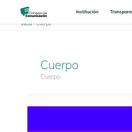
Ir
content
al
Institución
Transpare
contenido
Inicio
-
Cuerpo
Cuerpo
Cuerpo
Cuadernos
CORDICOM
3
«Medios