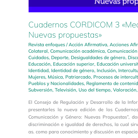
Cuadernos CORDICOM 3 «Medio
Nuevas propuestas»
Revista enfoques
/
Acción Afirmativa
,
Acciones Afi
Colateral
,
Comunicación académica
,
Comunicación 
Cuidados
,
Deporte
,
Desigualdades de género
,
Disc
Educación
,
Educación superior
,
Educación universi
Identidad
,
Identidad de género
,
Inclusión
,
Intercult
Mujeres
,
Música
,
Patriarcado
,
Procesos de intercul
Pueblos y Nacionalidades
,
Reglamento de contenido
Subversión
,
Televisión
,
Uso del tiempo
,
Valoración
El Consejo de Regulación y Desarrollo de la In
presentarles la nueva edición de los Cuadern
Comunicación y Género: Nuevas Propuestas”, do
discriminación e igualdad de derechos, la cual sir
as. como para conocimiento y discusión en espacio