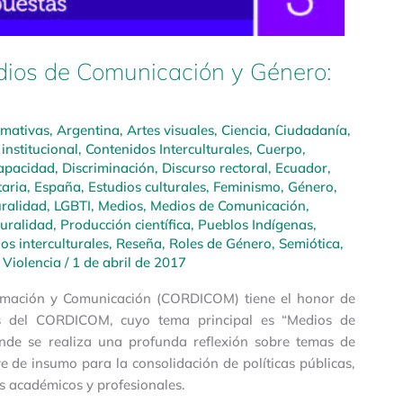
s de Comunicación y Género:
rmativas
,
Argentina
,
Artes visuales
,
Ciencia
,
Ciudadanía
,
institucional
,
Contenidos Interculturales
,
Cuerpo
,
apacidad
,
Discriminación
,
Discurso rectoral
,
Ecuador
,
taria
,
España
,
Estudios culturales
,
Feminismo
,
Género
,
uralidad
,
LGBTI
,
Medios
,
Medios de Comunicación
,
turalidad
,
Producción científica
,
Pueblos Indígenas
,
s interculturales
,
Reseña
,
Roles de Género
,
Semiótica
,
,
Violencia
/
1 de abril de 2017
formación y Comunicación (CORDICOM) tiene el honor de
os del CORDICOM, cuyo tema principal es “Medios de
nde se realiza una profunda reflexión sobre temas de
ve de insumo para la consolidación de políticas públicas,
s académicos y profesionales.