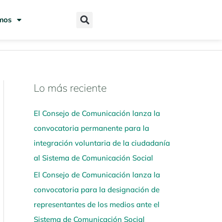
mos
Lo más reciente
N
a
El Consejo de Comunicación lanza la
v
convocatoria permanente para la
e
integración voluntaria de la ciudadanía
g
al Sistema de Comunicación Social
a
El Consejo de Comunicación lanza la
a
convocatoria para la designación de
q
representantes de los medios ante el
u
Sistema de Comunicación Social
í