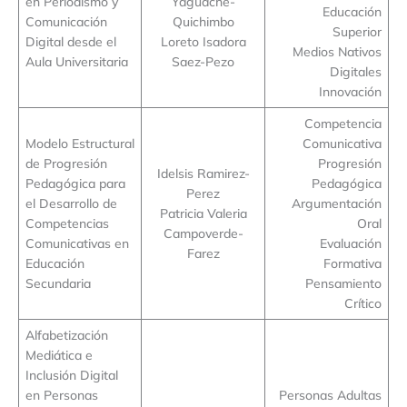
en Periodismo y
Yaguache-
Educación
Comunicación
Quichimbo
Superior
Digital desde el
Loreto Isadora
Medios Nativos
Aula Universitaria
Saez-Pezo
Digitales
Innovación
Competencia
Modelo Estructural
Comunicativa
de Progresión
Progresión
Idelsis Ramirez-
Pedagógica para
Pedagógica
Perez
el Desarrollo de
Argumentación
Patricia Valeria
Competencias
Oral
Campoverde-
Comunicativas en
Evaluación
Farez
Educación
Formativa
Secundaria
Pensamiento
Crítico
Alfabetización
Mediática e
Inclusión Digital
en Personas
Personas Adultas