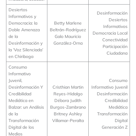
Desiertos
Desinformación
Informativos y
Desiertos
Democracia: la
Betty Marlene
Informativos
Doble Amenaza
Beltrán-Rodríguez
Democracia Local
de la
Galo Mauricio
Conectividad
Desinformación y
González-Orna
Participación
la ‘Voz Silenciada’
Ciudadana
en Chiriboga
Consumo
Informativo
Juvenil,
Consumo
Desinformación Y
Cristhian Martin
Informativo Juvenil
Credibilidad
Reyes-Hidalgo
Desinformación
Mediática en
Débora Judith
Credibilidad
Balzar: un Análisis
Burgos-Zambrano
Mediática
de la
Britney Ashley
Transformación
Transformación
Villamar-Peralta
Digital
Digital de los
Generación Z
Medios