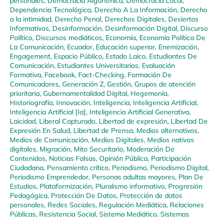
personales
,
Democracia Algorítmica
,
Democracia Local
,
Dependencia Tecnológica
,
Derecho A La Información
,
Derecho
a la intimidad
,
Derecho Penal
,
Derechos Digitales
,
Desiertos
Informativos
,
Desinformación
,
Desinformación Digital
,
Discurso
Político
,
Discursos mediáticos
,
Economía
,
Economía Política De
La Comunicación
,
Ecuador
,
Educación superior
,
Enemización
,
Engagement
,
Espacio Público
,
Estado Laico
,
Estudiantes De
Comunicación
,
Estudiantes Universitarios
,
Evaluación
Formativa
,
Facebook
,
Fact-Checking
,
Formación De
Comunicadores
,
Generación Z
,
Gestión
,
Grupos de atención
prioritaria
,
Gubernamentalidad Digital
,
Hegemonía
,
Historiografía
,
Innovación
,
Inteligencia
,
Inteligencia Artificial
,
Inteligencia Artificial [Ia]
,
Inteligencia Artificial Generativa
,
Laicidad
,
Liberal Capturado
,
Libertad de expresión
,
Libertad De
Expresión En Salud
,
Libertad de Prensa
,
Medios alternativos
,
Medios de Comunicación
,
Medios Digitales
,
Medios nativos
digitales
,
Migración
,
Mito Securitario
,
Moderación De
Contenidos
,
Noticias Falsas
,
Opinión Pública
,
Participación
Ciudadana
,
Pensamiento crítico
,
Periodismo
,
Periodismo Digital
,
Periodismo Emprendedor
,
Personas adultas mayores
,
Plan De
Estudios
,
Plataformización
,
Pluralismo informativo
,
Progresión
Pedagógica
,
Protección De Datos
,
Protección de datos
personales
,
Redes Sociales
,
Regulación Mediática
,
Relaciones
Públicas
,
Resistencia Social
,
Sistema Mediático
,
Sistemas