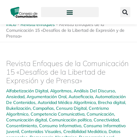
Ir
content
al
contenido
Inicio
-
Revista enfoques
-
Revista Enfoques de la
Comunicación 15 «Desafíos de la Libertad de Expresión y de
Prensa»
Revista Enfoques de la Comunicación
15 «Desafíos de la Libertad de
Expresión y de Prensa»
Alfabetización Digital
,
Algoritmos
,
Análisis Del Discurso
,
Ansiedad
,
Argumentación Oral
,
Autoeficacia
,
Automatización
De Contenidos
,
Autoridad Médica Algorítmica
,
Brecha digital
,
Bukelización
,
Campañas
,
Censura Digital
,
Centrismo
Algorítmico
,
Competencia Comunicativa
,
Comunicación
,
Comunicación digital
,
Comunicación política
,
Conectividad
,
Consentimiento
,
Consumo Informativo
,
Consumo Informativo
Juvenil
,
Contenidos Visuales
,
Credibilidad Mediática
,
Datos