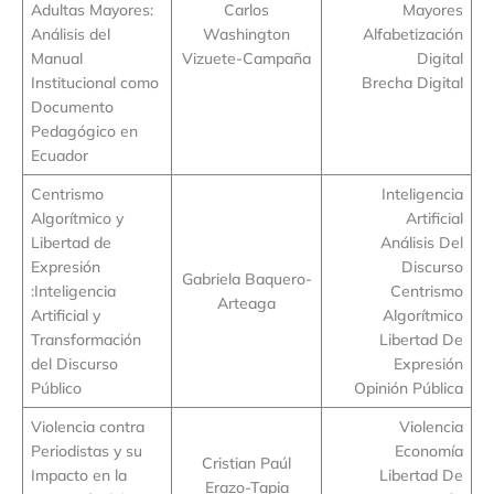
Adultas Mayores:
Carlos
Mayores
Análisis del
Washington
Alfabetización
Manual
Vizuete-Campaña
Digital
Institucional como
Brecha Digital
Documento
Pedagógico en
Ecuador
Centrismo
Inteligencia
Algorítmico y
Artificial
Libertad de
Análisis Del
Expresión
Discurso
Gabriela Baquero-
:Inteligencia
Centrismo
Arteaga
Artificial y
Algorítmico
Transformación
Libertad De
del Discurso
Expresión
Público
Opinión Pública
Violencia contra
Violencia
Periodistas y su
Economía
Cristian Paúl
Impacto en la
Libertad De
Erazo-Tapia