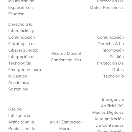
la Libertad de
Protección De
Expresión en
Datos Personales
Ecuador
Derecho a la
Información y
Comunicación
Comunicación
Estratégica en
Derecho A La
Ciberseguridad:
Información
Ricardo Manuel
Integración de
Gestión
Candanedo-Yau
Tecnologías
Protección De
Emergentes para
Datos
la Gestión
Tecnología
Académica
Sostenible
Inteligencia
Artificial [Ia]
Uso de
Medios Digitales
Inteligencia
Automatización
Artificial en la
Javier Zambrano-
De Contenidos
Producción de
Macías
Comunicación