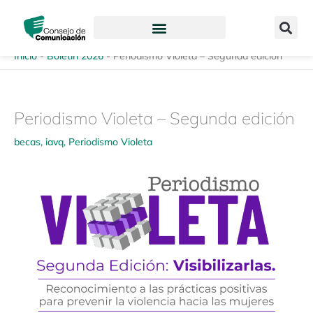
Ir
content
al
contenido
Inicio
-
Boletín 2026
-
Periodismo Violeta – Segunda edición
Periodismo Violeta – Segunda edición
becas
,
iavq
,
Periodismo Violeta