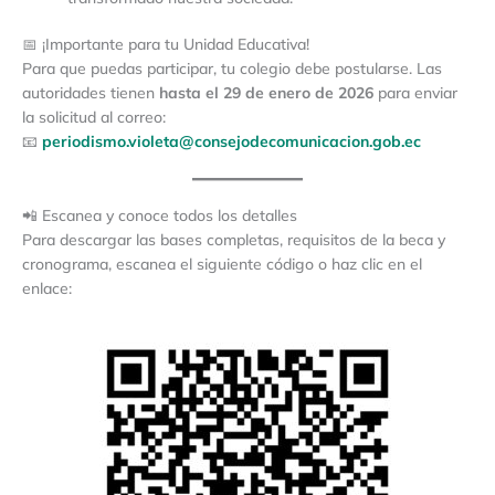
📅 ¡Importante para tu Unidad Educativa!
Para que puedas participar, tu colegio debe postularse. Las
autoridades tienen
hasta el 29 de enero de 2026
para enviar
la solicitud al correo:
📧
periodismo.violeta@consejodecomunicacion.gob.ec
📲 Escanea y conoce todos los detalles
Para descargar las bases completas, requisitos de la beca y
cronograma, escanea el siguiente código o haz clic en el
enlace: