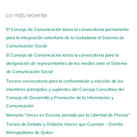
Lo más reciente
N
a
El Consejo de Comunicación lanza la convocatoria permanente
v
para la integración voluntaria de la ciudadanía al Sistema de
e
Comunicación Social
g
El Consejo de Comunicación lanza la convocatoria para la
a
designación de representantes de los medios ante el Sistema
a
de Comunicación Social
q
u
Tercera convocatoria para la conformación y elección de los
í
miembros principales y suplentes del Consejo Consultivo del
Consejo de Desarrollo y Promoción de la Información y
Comunicación
Memoria “Voces en Escena: Jornada por la Libertad de Prensa”
Torneo de Debate y Oratoria «Voces que Cuentan – Distrito
Metropolitano de Quito»