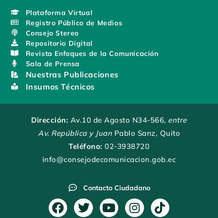
Plataforma Virtual
Registro Público de Medios
Consejo Stereo
Repositorio Digital
Revista Enfoques de la Comunicación
Sala de Prensa
Nuestras Publicaciones
Insumos Técnicos
Dirección:
Av.10 de Agosto N34-566
, entre
Av. República y Juan
Pablo Sanz, Quito
Teléfono:
02-3938720
info@consejodecomunicacion.gob.ec
Contacto Ciudadano
F
T
Y
I
T