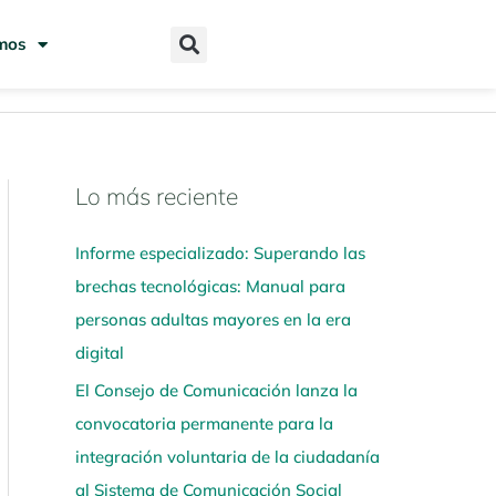
mos
Lo más reciente
N
a
Informe especializado: Superando las
v
brechas tecnológicas: Manual para
e
personas adultas mayores en la era
g
digital
a
El Consejo de Comunicación lanza la
a
convocatoria permanente para la
q
integración voluntaria de la ciudadanía
u
al Sistema de Comunicación Social
í