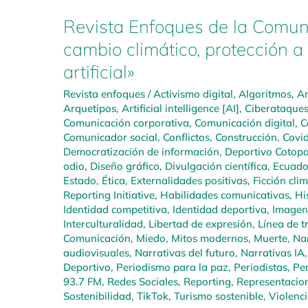
Revista Enfoques de la Comuni
cambio climático, protección a 
artificial»
Revista enfoques
/
Activismo digital
,
Algoritmos
,
Am
Arquetipos
,
Artificial intelligence [AI]
,
Ciberataque
Comunicación corporativa
,
Comunicación digital
,
C
Comunicador social
,
Conflictos
,
Construcción
,
Covi
Democratización de información
,
Deportivo Cotopa
odio
,
Diseño gráfico
,
Divulgación científica
,
Ecuado
Estado
,
Ética
,
Externalidades positivas
,
Ficción cli
Reporting Initiative
,
Habilidades comunicativas
,
Hi
Identidad competitiva
,
Identidad deportiva
,
Imagen
Interculturalidad
,
Libertad de expresión
,
Línea de t
Comunicación
,
Miedo
,
Mitos modernos
,
Muerte
,
Nar
audiovisuales
,
Narrativas del futuro
,
Narrativas IA
Deportivo
,
Periodismo para la paz
,
Periodistas
,
Pe
93.7 FM
,
Redes Sociales
,
Reporting
,
Representacio
Sostenibilidad
,
TikTok
,
Turismo sostenible
,
Violenc