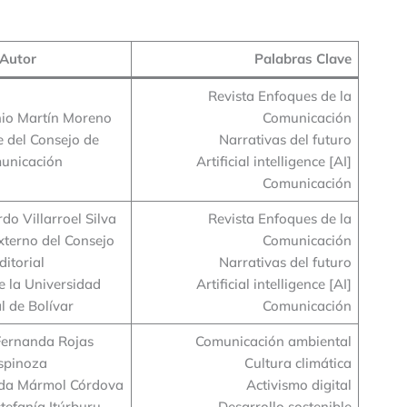
Autor
Palabras Clave
Revista Enfoques de la
nio Martín Moreno
Comunicación
e del Consejo de
Narrativas del futuro
unicación
Artificial intelligence [AI]
Comunicación
do Villarroel Silva
Revista Enfoques de la
xterno del Consejo
Comunicación
ditorial
Narrativas del futuro
e la Universidad
Artificial intelligence [AI]
l de Bolívar
Comunicación
Fernanda Rojas
Comunicación ambiental
spinoza
Cultura climática
da Mármol Córdova
Activismo digital
tefanía Itúrburu
Desarrollo sostenible