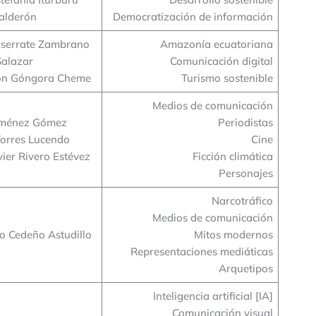
alderón
Democratización de información
serrate Zambrano
Amazonía ecuatoriana
Salazar
Comunicación digital
on Góngora Cheme
Turismo sostenible
Medios de comunicación
Jiménez Gómez
Periodistas
Torres Lucendo
Cine
vier Rivero Estévez
Ficción climática
Personajes
Narcotráfico
Medios de comunicación
o Cedeño Astudillo
Mitos modernos
Representaciones mediáticas
Arquetipos
Inteligencia artificial [IA]
Comunicación visual