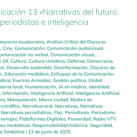
cación 13 «Narrativas del futuro:
periodistas e inteligencia
azonía ecuatoriana
,
Análisis Crítico del Discurso
,
s
,
Cine
,
Comunicación
,
Comunicación audiovisual
,
omunicación no verbal
,
Comunicación visual
,
d-19
,
Cultura
,
Cultura climática
,
Defensa
,
Democracia
,
xi
,
Desarrollo sostenible
,
Desinformación
,
Discurso de
r
,
Educación mediática
,
Enfoques de la Comunicación
,
mática
,
Fuerzas Armadas
,
Gestión política
,
Global
storia local
,
Humanización
,
IA en medios
,
Identidad
,
,
Información
,
Inteligencia Artficial
,
Inteligencia Artificial
,
res
,
Manipulación
,
Marca ciudad
,
Medios de
cotráfico
,
Narrativa oral
,
Narrativas
,
Narrativas
,
Narrativas periodísticas
,
Paz
,
Periodismo
,
Periodismo
rsonajes
,
Plataformas Digitales
,
Posverdad
,
Radio VTV
nes mediáticas
,
Responsabilidad histórica
,
Seguridad
,
ia Simbólica
/
13 de junio de 2025