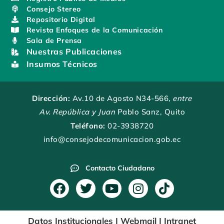
Consejo Stereo
Repositorio Digital
Revista Enfoques de la Comunicación
Sala de Prensa
Nuestras Publicaciones
Insumos Técnicos
Dirección:
Av.10 de Agosto N34-566
, entre
Av. República y Juan
Pablo Sanz, Quito
Teléfono:
02-3938720
info@consejodecomunicacion.gob.ec
Contacto Ciudadano
F
T
Y
I
T
a
w
o
n
i
c
i
u
s
k
Datos Institucionales
|
Webmail
|
Intranet