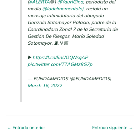
[
#ALERTA
🛑]
@YauriGina
, periodista del
medio
@lodelmomentoloj
, recibió un
mensaje intimidatorio del abogado
Gonzalo Sotomayor Palacio, padre de la
Coordinadora Zonal 7 de la Secretaría de
Gestión De Riesgos, María Soledad
Sotomayor. 🧵👇🏼
▶️
https://t.co/5nUOQNsgAP
pic.twitter.com/T7AGMz8G7p
— FUNDAMEDIOS (@FUNDAMEDIOS)
March 16, 2022
←
Entrada anterior
Entrada siguiente
→