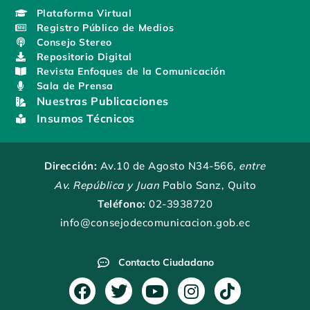
Plataforma Virtual
Registro Público de Medios
Consejo Stereo
Repositorio Digital
Revista Enfoques de la Comunicación
Sala de Prensa
Nuestras Publicaciones
Insumos Técnicos
Dirección:
Av.10 de Agosto N34-566
, entre
Av. República y Juan
Pablo Sanz, Quito
Teléfono:
02-3938720
info@consejodecomunicacion.gob.ec
Contacto Ciudadano
F
T
Y
I
T
a
w
o
n
i