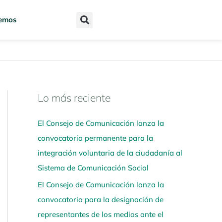
emos
Lo más reciente
N
a
El Consejo de Comunicación lanza la
v
convocatoria permanente para la
e
integración voluntaria de la ciudadanía al
g
Sistema de Comunicación Social
a
El Consejo de Comunicación lanza la
a
convocatoria para la designación de
q
representantes de los medios ante el
u