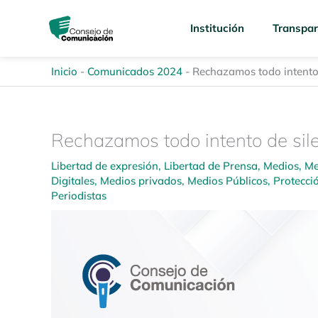
Ir
content
al
Institución
Transpar
contenido
Inicio
-
Comunicados 2024
-
Rechazamos todo intento d
Rechazamos todo intento de silen
Libertad de expresión
,
Libertad de Prensa
,
Medios
,
Me
Digitales
,
Medios privados
,
Medios Públicos
,
Protecci
Periodistas