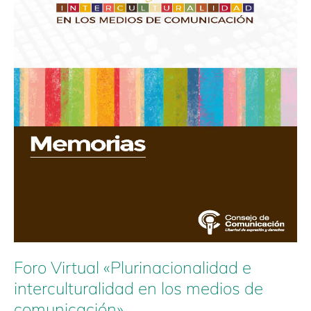
en
los
medios
de
comunicación»
Foro Virtual «Plurinacionalidad e
interculturalidad en los medios de
comunicación»