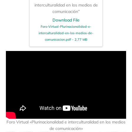
interculturalidad en los medios de
comunicación”
Download File
Foro-Virtual-Plurinacionalidad-e-
interculturalidad-en-los-medios-de-
comunicacion.pdf – 2,77 MB
Foro Virtual «Plurinacionalidad e interculturalidad en los medios
de comunicación»