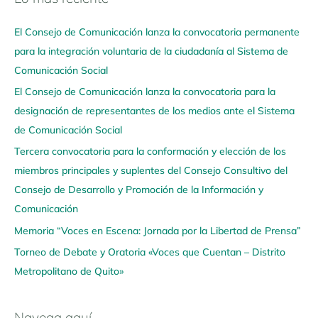
a
El Consejo de Comunicación lanza la convocatoria permanente
v
para la integración voluntaria de la ciudadanía al Sistema de
e
Comunicación Social
g
El Consejo de Comunicación lanza la convocatoria para la
a
designación de representantes de los medios ante el Sistema
a
de Comunicación Social
q
u
Tercera convocatoria para la conformación y elección de los
í
miembros principales y suplentes del Consejo Consultivo del
Consejo de Desarrollo y Promoción de la Información y
Comunicación
Memoria “Voces en Escena: Jornada por la Libertad de Prensa”
Torneo de Debate y Oratoria «Voces que Cuentan – Distrito
Metropolitano de Quito»
Navega aquí