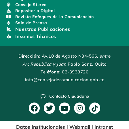
Consejo Stereo
Repositorio Digital
Revista Enfoques de la Comunicación
Sala de Prensa
Nuestras Publicaciones
Insumos Técnicos
Dirección:
Av.10 de Agosto N34-566
, entre
Av. República y Juan
Pablo Sanz, Quito
Teléfono:
02-3938720
info@consejodecomunicacion.gob.ec
Contacto Ciudadano
F
T
Y
I
T
a
w
o
n
i
c
i
u
s
k
Datos Institucionales
|
Webmail
|
Intranet