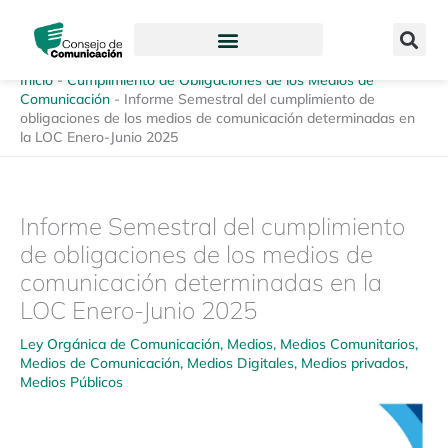
Ir
content
al
contenido
Inicio
-
Cumplimiento de Obligaciones de los Medios de
Comunicación
-
Informe Semestral del cumplimiento de
obligaciones de los medios de comunicación determinadas en
la LOC Enero-Junio 2025
Informe Semestral del cumplimiento
de obligaciones de los medios de
comunicación determinadas en la
LOC Enero-Junio 2025
Ley Orgánica de Comunicación
,
Medios
,
Medios Comunitarios
,
Medios de Comunicación
,
Medios Digitales
,
Medios privados
,
Medios Públicos