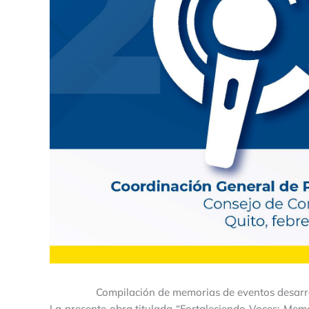
Compilación de memorias de eventos desarr
La presente obra titulada “Fortaleciendo Voces: Memo