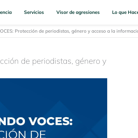
encia
Servicios
Visor de agresiones
Lo que Hac
S: Protección de periodistas, género y acceso a la informaci
ón de periodistas, género y