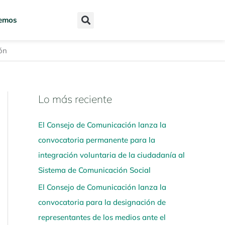
emos
ón
Lo más reciente
N
a
El Consejo de Comunicación lanza la
v
convocatoria permanente para la
e
integración voluntaria de la ciudadanía al
g
Sistema de Comunicación Social
a
El Consejo de Comunicación lanza la
a
convocatoria para la designación de
q
representantes de los medios ante el
u