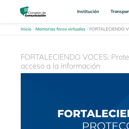
Ir
content
al
Institución
Transpar
contenido
Inicio
-
Memorias foros virtuales
-
FORTALECIENDO VOCE
FORTALECIENDO VOCES: Protecci
acceso a la información