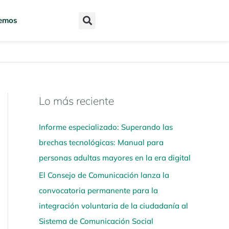
emos
Lo más reciente
N
a
Informe especializado: Superando las
v
brechas tecnológicas: Manual para
e
personas adultas mayores en la era digital
g
El Consejo de Comunicación lanza la
a
convocatoria permanente para la
a
integración voluntaria de la ciudadanía al
q
Sistema de Comunicación Social
u