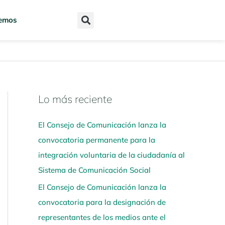
emos
Lo más reciente
N
a
El Consejo de Comunicación lanza la
v
convocatoria permanente para la
e
integración voluntaria de la ciudadanía al
g
Sistema de Comunicación Social
a
El Consejo de Comunicación lanza la
a
convocatoria para la designación de
q
representantes de los medios ante el
u