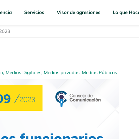
encia
Servicios
Visor de agresiones
Lo que Hac
 2023
ón
,
Medios Digitales
,
Medios privados
,
Medios Públicos