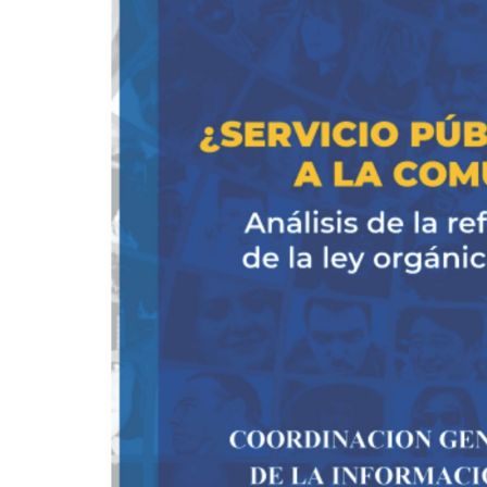
a
la
comunicación?
Análisis
de
la
reforma
del
artículo
5
de
la
ley
orgánico
de
comunicación?