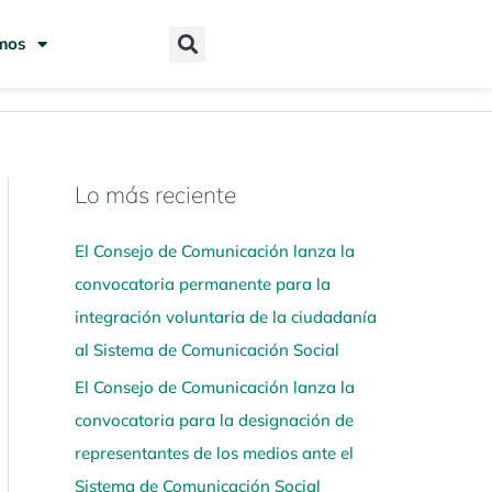
mos
Lo más reciente
N
a
El Consejo de Comunicación lanza la
v
convocatoria permanente para la
e
integración voluntaria de la ciudadanía
g
al Sistema de Comunicación Social
a
El Consejo de Comunicación lanza la
a
convocatoria para la designación de
q
representantes de los medios ante el
u
Sistema de Comunicación Social
í