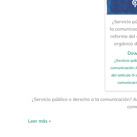
¿Servicio p
la comunicac
reforma del a
orgánico 
Dow
¿Servicio-pú
comunicación-A
del-artículo-5
comunicacio
¿Servicio público o derecho a la comunicación? Aná
comu
Leer más »