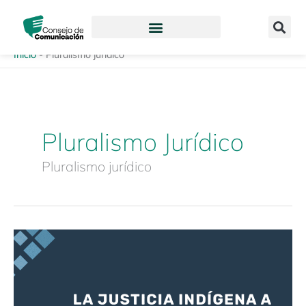
Ir
content
al
contenido
Inicio
-
Pluralismo jurídico
Pluralismo Jurídico
Pluralismo jurídico
La
Justicia
indígena
a
través