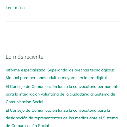
Leer más »
Lo más reciente
N
a
Informe especializado: Superando las brechas tecnológicas:
v
Manual para personas adultas mayores en la era digital
e
El Consejo de Comunicación lanza la convocatoria permanente
g
para la integración voluntaria de la ciudadanía al Sistema de
a
Comunicación Social
a
q
El Consejo de Comunicación lanza la convocatoria para la
u
designación de representantes de los medios ante el Sistema
í
de Comunicación Social