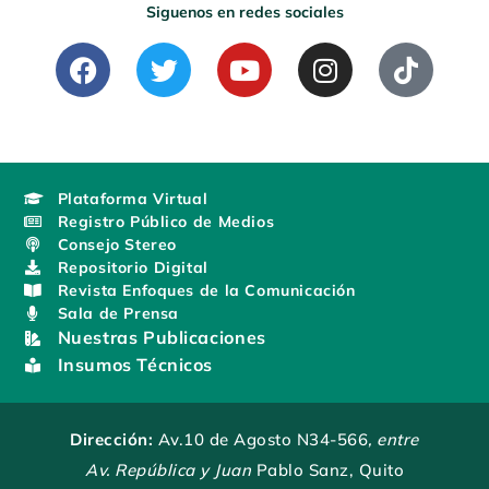
Siguenos en redes sociales
F
T
Y
I
T
a
w
o
n
i
c
i
u
s
k
e
t
t
t
t
b
t
u
a
o
o
e
b
g
k
Plataforma Virtual
o
r
e
r
Registro Público de Medios
k
a
Consejo Stereo
m
Repositorio Digital
Revista Enfoques de la Comunicación
Sala de Prensa
Nuestras Publicaciones
Insumos Técnicos
Dirección:
Av.10 de Agosto N34-566
, entre
Av. República y Juan
Pablo Sanz, Quito