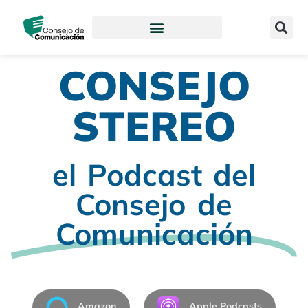
Ir
content
al
contenido
CONSEJO
STEREO
el Podcast del
Consejo de
Comunicación
Amazon
Apple Podcasts