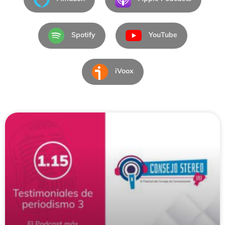
Spotify
YouTube
iVoox